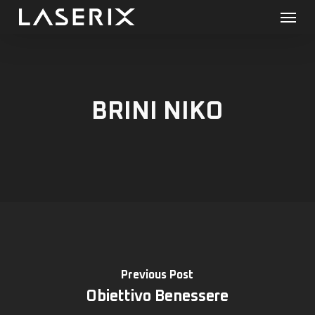
Menu
Skip
to
main
content
BRINI NIKO
Previous Post
Obiettivo Benessere