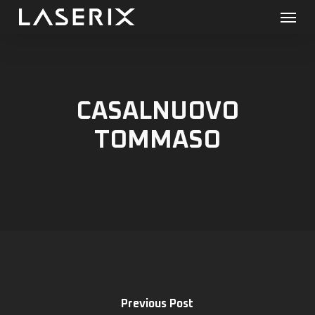
Menu
Skip
to
main
content
CASALNUOVO
TOMMASO
Previous Post