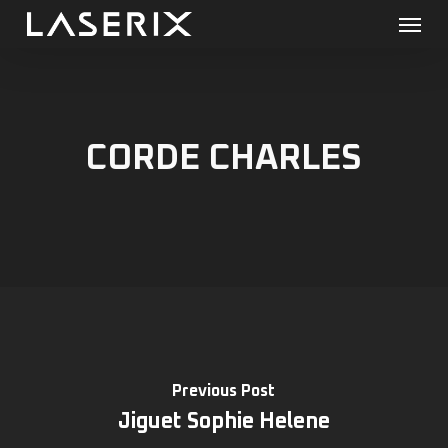
Menu
Skip
to
main
content
CORDE CHARLES
Previous Post
Jiguet Sophie Helene