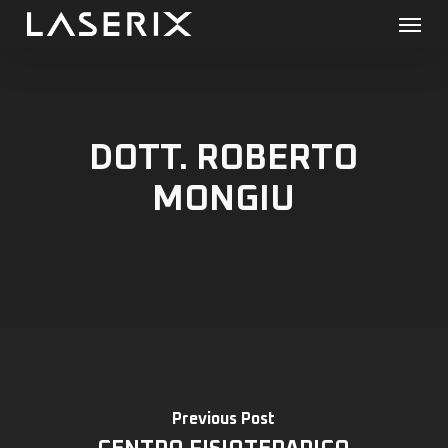
Menu
Skip
to
main
content
DOTT. ROBERTO
MONGIU
Previous Post