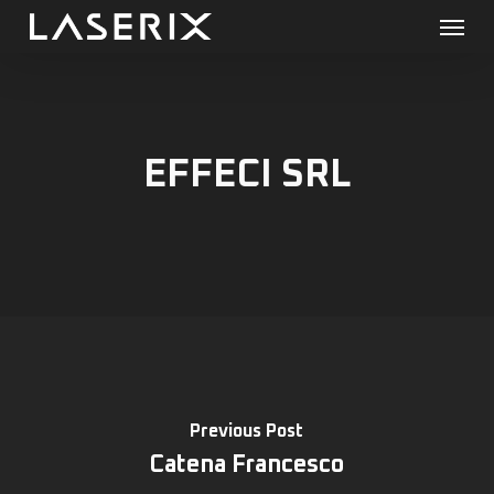
Menu
Skip
to
main
content
EFFECI SRL
Previous Post
Catena Francesco