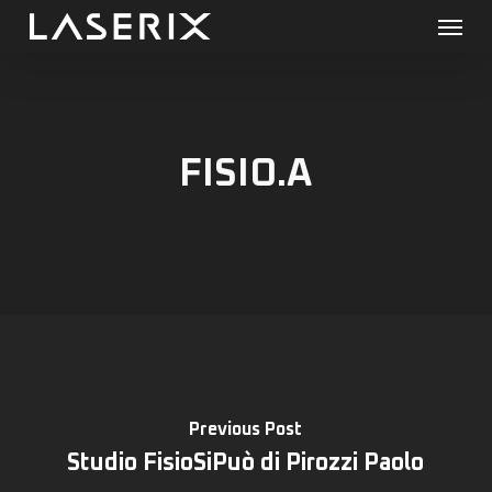
Menu
Skip
to
main
content
FISIO.A
Previous Post
Studio FisioSiPuò di Pirozzi Paolo