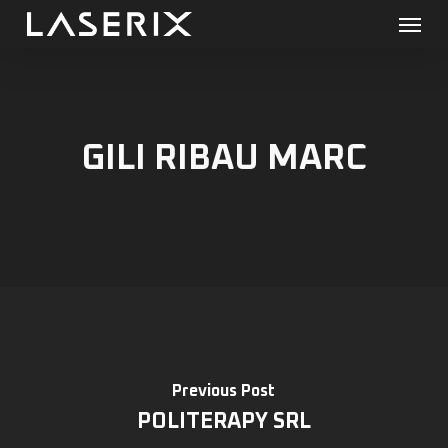
Menu
Skip
to
main
content
GILI RIBAU MARC
Previous Post
POLITERAPY SRL