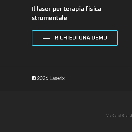
Il laser per terapia fisica
strumentale
RICHIEDI UNA DEMO
2026
Laserix
©
Via Canal Grand