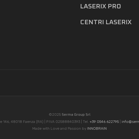
LASERIX PRO
CENTRI LASERIX
©2025
Serma Group Srl
e 146, 48018 Faenza (RA) | P.IVA 02588840393 | Tel.
+39 0546 622795
|
info@ser
Made with Love and Passion by
INNOBRAIN