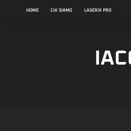
Skip
HOME
CHI SIAMO
LASERIX PRO
to
main
content
IAC