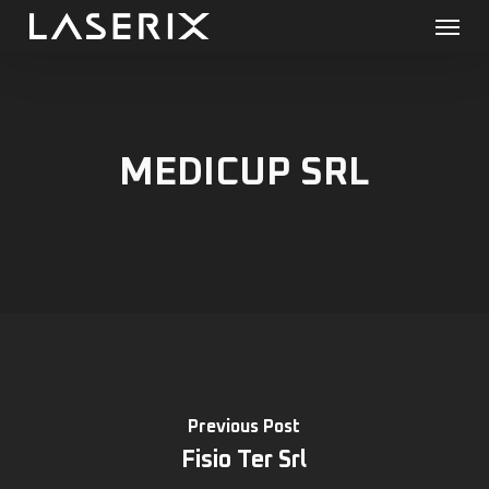
Menu
Skip
to
main
content
MEDICUP SRL
Previous Post
Fisio Ter Srl