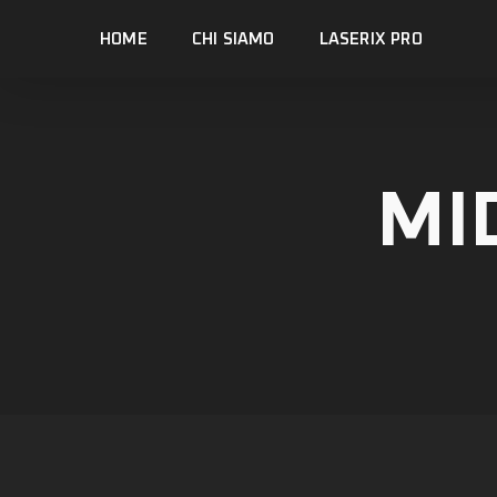
Skip
HOME
CHI SIAMO
LASERIX PRO
to
main
content
MI