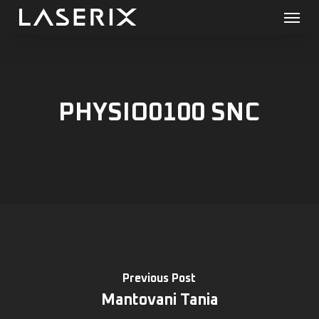
Menu
Skip
to
main
content
PHYSIO0100 SNC
Previous Post
Mantovani Tania