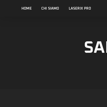
Skip
HOME
CHI SIAMO
LASERIX PRO
to
main
content
SA