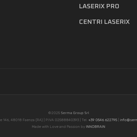
LASERIX PRO
CENTRI LASERIX
©2025
Serma Group Srl
e 146, 48018 Faenza (RA) | P.IVA 02588840393 | Tel.
+39 0546 622795
|
info@ser
Made with Love and Passion by
INNOBRAIN