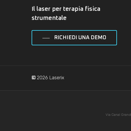
Il laser per terapia fisica
strumentale
RICHIEDI UNA DEMO
2026
Laserix
©
Via Canal Grand