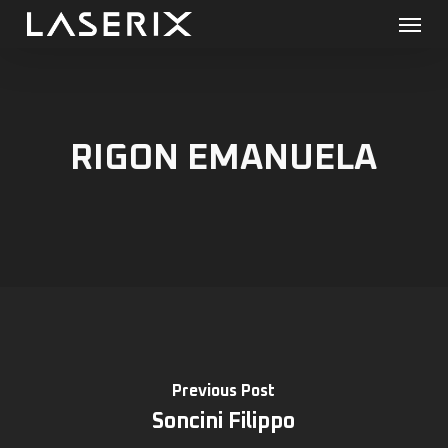
Menu
Skip
to
main
content
RIGON EMANUELA
Previous Post
Soncini Filippo