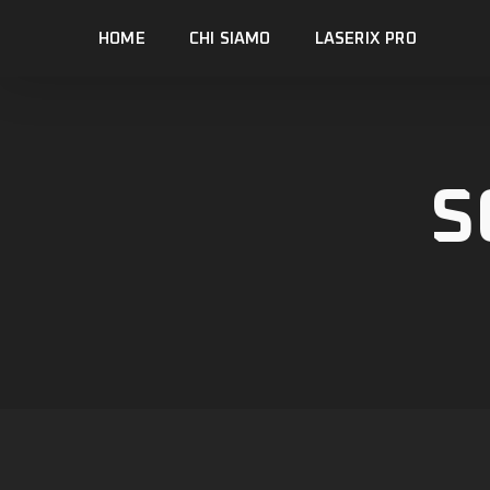
Skip
HOME
CHI SIAMO
LASERIX PRO
to
main
content
S