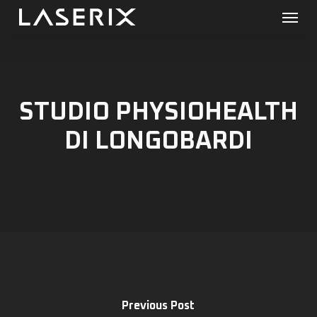
Menu
Skip
to
main
content
STUDIO PHYSIOHEALTH
DI LONGOBARDI
Previous Post